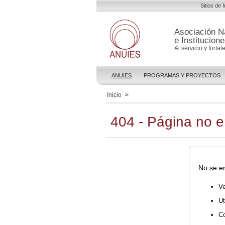
Sitios de 
Asociación N
e Institucion
Al servicio y forta
ANUIES
PROGRAMAS Y PROYECTOS
Inicio
>
404 - Página no 
No se en
Ve
Ut
Co