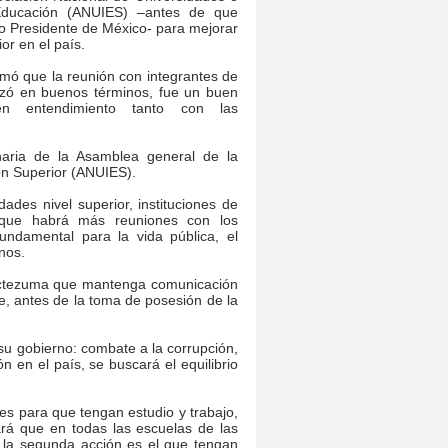
 Educación (ANUIES) –antes de que
o Presidente de México- para mejorar
or en el país.
ormó que la reunión con integrantes de
izó en buenos términos, fue un buen
en entendimiento tanto con las
naria de la Asamblea general de la
ón Superior (ANUIES).
ades nivel superior, instituciones de
ró que habrá más reuniones con los
ndamental para la vida pública, el
nos.
Moctezuma que mantenga comunicación
le, antes de la toma de posesión de la
 su gobierno: combate a la corrupción,
 en el país, se buscará el equilibrio
nes para que tengan estudio y trabajo,
rá que en todas las escuelas de las
 la segunda acción es el que tengan