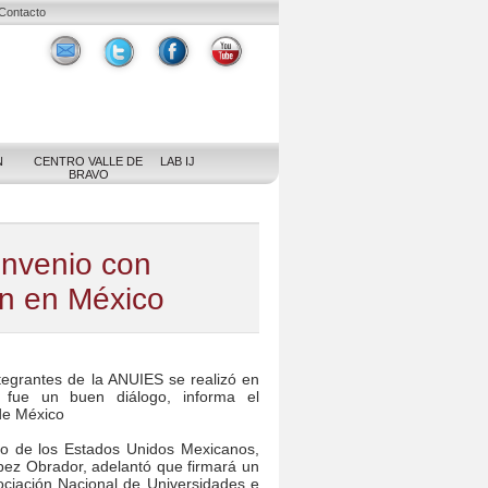
Contacto
N
CENTRO VALLE DE
LAB IJ
BRAVO
onvenio con
n en México
tegrantes de la ANUIES se realizó en
 fue un buen diálogo, informa el
de México
cto de los Estados Unidos Mexicanos,
ez Obrador, adelantó que firmará un
ociación Nacional de Universidades e