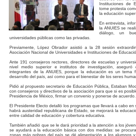
Instituciones de
tome protesta com
la educación superi
En entrevista, inf
la ANUIES se real
diálogo, un bu
universidades públicas como las privadas.
Previamente, López Obrador asistió a la 28 sesión extraordi
Asociación Nacional de Universidades e Instituciones de Educaci
Ante 191 consejeros rectores, directores de escuelas y universid
nivel medio superior e institutos de investigación, asegu
integrantes de la ANUIES, porque la educación es un tema fu
desarrollo del país, así como para el bienestar de los seres huma
Pidió al propuesto secretario de Educación Pública, Estaban 
con consejeros y directivos de la asociación para que si es posib
Presidencia de México, firmar un convenio y ponerse de acuerdo.
El Presidente Electo detalló los programas que llevará a cabo en
habrá austeridad republicana de Estado, se mejorará la educación
entre calidad de educación y cobertura educativa.
También añadió que se le dará prioridad a la atención a los jóve
se ayudará a la educación básica con dos medidas: se procura
zonas más pobres del país se dé alimentación a los alumnos y