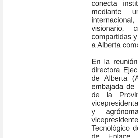
conecta insti
mediante u
internacional
visionario, 
compartidas y 
a Alberta com
En la reunió
directora Eje
de Alberta (
embajada de C
de la Provi
vicepresident
y agrónoma
vicepreside
Tecnológico d
de Enlace,