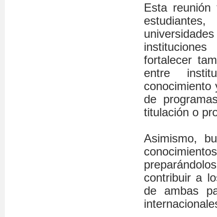
Esta reunión 
estudiantes
universidad
institucione
fortalecer ta
entre insti
conocimiento y
de programas
titulación o p
Asimismo, bu
conocimiento
preparándolo
contribuir a l
de ambas par
internacionales