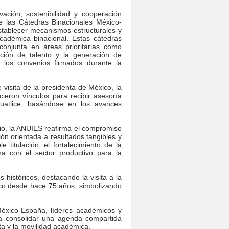
ación, sostenibilidad y cooperación
de las Cátedras Binacionales México-
stablecer mecanismos estructurales y
cadémica binacional. Estas cátedras
conjunta en áreas prioritarias como
mación de talento y la generación de
 los convenios firmados durante la
 visita de la presidenta de México, la
eron vínculos para recibir asesoría
uatlice, basándose en los avances
io, la ANUIES reafirma el compromiso
ón orientada a resultados tangibles y
titulación, el fortalecimiento de la
cha con el sector productivo para la
istóricos, destacando la visita a la
ico desde hace 75 años, simbolizando
éxico-España, líderes académicos y
a consolidar una agenda compartida
nta y la movilidad académica.