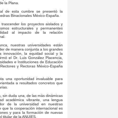
de la Plana.
al de esta cumbre se presentó la
Cátedras Binacionales México-España.
 trascender los proyectos aislados y
ismos estructurales y permanentes
idad al impacto de la relación
al.
ca, nuestras universidades están
der de manera conjunta a los grandes
 la innovación, la equidad social y la
rmó el Dr. Luis González Placencia,
rsidades e Instituciones de Educación
e Rectores y Rectoras México-España
ta una oportunidad invaluable para
rientada a resultados concretos que
rias.
s, sin duda una, de las más dinámicas
ad académica vibrante, una lengua
or de la universidad en nuestras
 que la cooperación internacional es
ciones y para la formación de nuevas
 titular de la ANUIES.