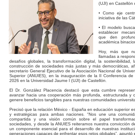
(UJI) en Castellón 
• Como eje centr
iniciativa de las 
• El modelo busca
establecer mecan
que den profund
académica binacion
Hoy, más que nun
llamadas a respon
desafíos globales, la transformación digital, la sostenibilidad,
construcción de sociedades más justas y más democráticas, afi
secretario General Ejecutivo de la Asociación Nacional de Unive
Superior (ANUIES), en la inauguración de la II Conferencia d
2026 en la Universidad Jaume I (UJI) de Castellón.
El Dr. González Placencia destacó que esta cumbre represen
avanzar hacia una cooperación más profunda, estructurada y o
genere beneficios tangibles para nuestras comunidades universita
Precisó que la relación México - España en educación superior e
y estratégicas para ambas naciones. “Nos une una comunid
compartida y una visión común sobre el papel transformad
sociedades, y desde la ANUIES reiteramos nuestra convicción de
un componente esencial para el desarrollo de nuestras institu
generaciones capaces de enfrentar esos retos globales”, apuntó el