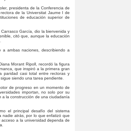
oler, presidenta de la Conferencia de
ectora de la Universitat Jaume I de
tituciones de educación superior de
Carrasco García, dio la bienvenida y
tenible, citó que, aunque la educación
.
e a ambas naciones, describiendo a
iana Morant Ripoll, recordó la figura
manca, que inspiró a la primera gran
paridad casi total entre rectoras y
sigue siendo una tarea pendiente.
 motor de progreso en un momento de
versidades importan, no solo por su
ón a la construcción de una ciudadanía
o el principal desafío del sistema
a nadie atrás, por lo que enfatizó que
l acceso a la universidad dependa de
a.