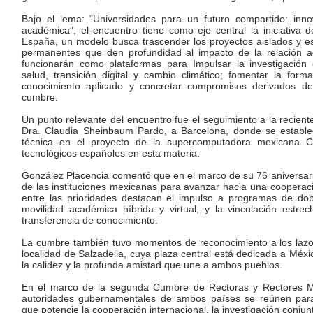
Bajo el lema: “Universidades para un futuro compartido: innov
académica”, el encuentro tiene como eje central la iniciativa 
España, un modelo busca trascender los proyectos aislados y e
permanentes que den profundidad al impacto de la relación a
funcionarán como plataformas para Impulsar la investigación 
salud, transición digital y cambio climático; fomentar la for
conocimiento aplicado y concretar compromisos derivados de
cumbre.
Un punto relevante del encuentro fue el seguimiento a la reciente
Dra. Claudia Sheinbaum Pardo, a Barcelona, donde se estableci
técnica en el proyecto de la supercomputadora mexicana C
tecnológicos españoles en esta materia.
González Placencia comentó que en el marco de su 76 aniversar
de las instituciones mexicanas para avanzar hacia una cooperaci
entre las prioridades destacan el impulso a programas de doble 
movilidad académica híbrida y virtual, y la vinculación estre
transferencia de conocimiento.
La cumbre también tuvo momentos de reconocimiento a los lazos h
localidad de Salzadella, cuya plaza central está dedicada a Méx
la calidez y la profunda amistad que une a ambos pueblos.
En el marco de la segunda Cumbre de Rectoras y Rectores M
autoridades gubernamentales de ambos países se reúnen par
que potencie la cooperación internacional, la investigación conju