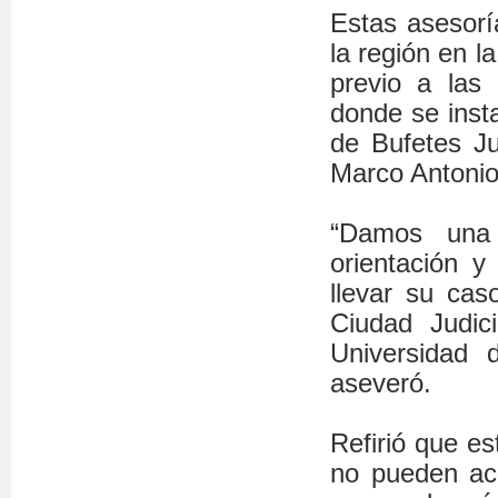
Estas asesorí
la región en l
previo a las
donde se insta
de Bufetes Ju
Marco Antoni
“Damos una
orientación y
llevar su ca
Ciudad Judic
Universidad 
aseveró.
Refirió que e
no pueden acc