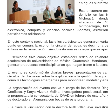
en aguas subterráne
Este encuentro aca
de julio en las i
Michoacán, dond
alrededor de 40 
hidrogeología, hi
electrónica, cómputo y ciencias sociales. Además, asistie
participantes adicionales.
En este contexto nacional, las y los participantes generaron var
punto en común: la economía circular del agua, es decir, una ges
énfasis en la remediación, siendo esta una estrategia que se ap
El seminario tuvo como objetivo establecer redes de colabor
académicos de universidades de México, Guatemala, Honduras,
generar propuestas interdisciplinarias que hagan frente a la esc
El evento se conformó de charlas breves, presentación de cartel
círculos de discusión sobre la exploración y la gestión de agua 
como las tecnologías emergentes para monitorear, modelar y ense
La organización del evento estuvo a cargo de los doctores Die
Geofísica, y Katya Álvarez Molina, investigadora posdoctoral, 
la propuesta a la convocatoria del DAAD en febrero de este año,
de doctorado en Alemania con becas de este programa.
Fue clave la vinculación con la doctora Ruth Villanueva, invest