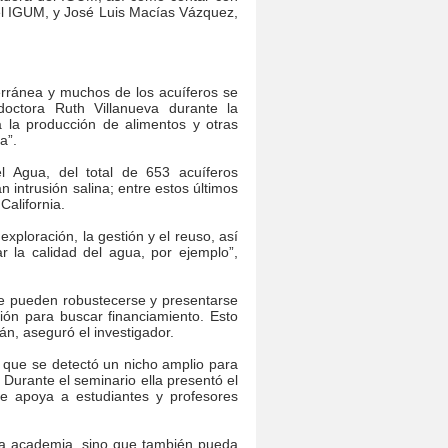
el IGUM, y José Luis Macías Vázquez,
erránea y muchos de los acuíferos se
doctora Ruth Villanueva durante la
 la producción de alimentos y otras
a”.
 Agua, del total de 653 acuíferos
 intrusión salina; entre estos últimos
alifornia.
xploración, la gestión y el reuso, así
r la calidad del agua, por ejemplo”,
ue pueden robustecerse y presentarse
ión para buscar financiamiento. Esto
án, aseguró el investigador.
ó que se detectó un nicho amplio para
 Durante el seminario ella presentó el
ue apoya a estudiantes y profesores
a la academia, sino que también pueda