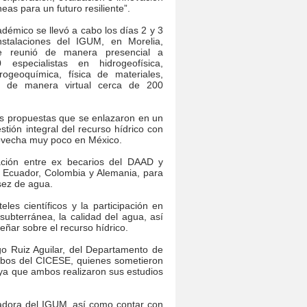
as para un futuro resiliente”.
démico se llevó a cabo los días 2 y 3
nstalaciones del IGUM, en Morelia,
e reunió de manera presencial a
especialistas en hidrogeofísica,
drogeoquímica, física de materiales,
ron de manera virtual cerca de 200
ias propuestas que se enlazaron en un
tión integral del recurso hídrico con
rovecha muy poco en México.
ación entre ex becarios del DAAD y
 Ecuador, Colombia y Alemania, para
asez de agua.
es científicos y la participación en
subterránea, la calidad del agua, así
ñar sobre el recurso hídrico.
go Ruiz Aguilar, del Departamento de
ambos del CICESE, quienes sometieron
 ya que ambos realizaron sus estudios
igadora del IGUM, así como contar con