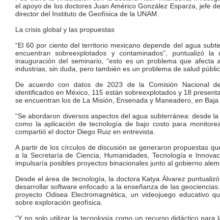
el apoyo de los doctores Juan Américo González Esparza, jefe d
director del Instituto de Geofísica de la UNAM.
La crisis global y las propuestas
“El 60 por ciento del territorio mexicano depende del agua subt
encuentran sobreexplotados y contaminados”, puntualizó la 
inauguración del seminario, “esto es un problema que afecta a
industrias, sin duda, pero también es un problema de salud públic
De acuerdo con datos de 2023 de la Comisión Nacional del
identificados en México, 115 están sobreexplotados y 18 presentan
se encuentran los de La Misión, Ensenada y Maneadero, en Baja C
“Se abordaron diversos aspectos del agua subterránea: desde la e
como la aplicación de tecnología de bajo costo para monitorea
compartió el doctor Diego Ruiz en entrevista.
A partir de los círculos de discusión se generaron propuestas q
a la Secretaría de Ciencia, Humanidades, Tecnología e Innovac
impulsaría posibles proyectos binacionales junto al gobierno alem
Desde el área de tecnología, la doctora Katya Álvarez puntualiz
desarrollar software enfocado a la enseñanza de las geociencias.
proyecto Odisea Electromagnética, un videojuego educativo q
sobre exploración geofísica.
“Y no solo utilizar la tecnología como un recurso didáctico par