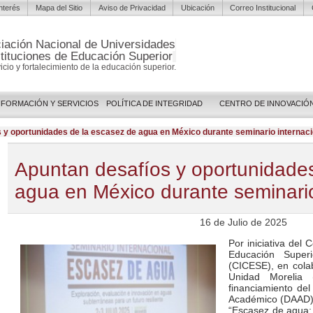
Interés
Mapa del Sitio
Aviso de Privacidad
Ubicación
Correo Institucional
iación Nacional de Universidades
stituciones de Educación Superior
vicio y fortalecimiento de la educación superior.
NFORMACIÓN Y SERVICIOS
POLÍTICA DE INTEGRIDAD
CENTRO DE INNOVACIÓ
 y oportunidades de la escasez de agua en México durante seminario internaci
Apuntan desafíos y oportunidade
agua en México durante seminario
16 de Julio de 2025
Por iniciativa del 
Educación Super
(CICESE), en colab
Unidad Moreli
financiamiento del
Académico (DAAD), 
“Escasez de agua: 