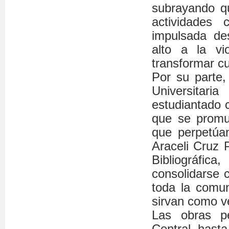
subrayando q
actividades
impulsada de
alto a la v
transformar cu
Por su parte,
Universitari
estudiantado 
que se promu
que perpetúan
Araceli Cruz 
Bibliográfic
consolidarse 
toda la comuni
sirvan como ve
Las obras pe
Central hast