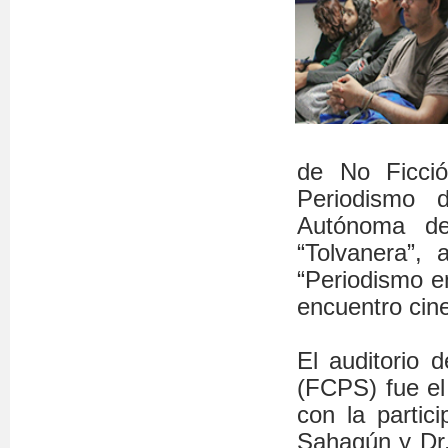
de No Ficci
Periodismo 
Autónoma de
“Tolvanera”, 
“Periodismo en
encuentro cin
El auditorio 
(FCPS) fue el
con la partic
Sahagún y Dr.