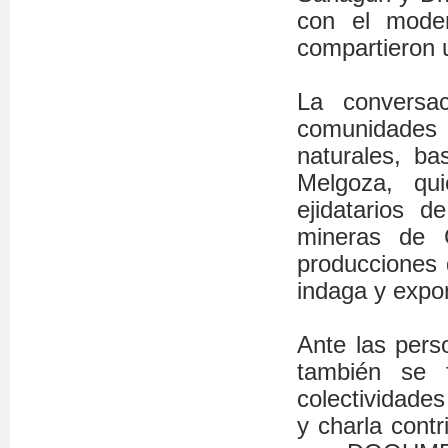
con el mode
compartieron u
La conversa
comunidades
naturales, ba
Melgoza, qu
ejidatarios d
mineras de 
producciones 
indaga y expon
Ante las pers
también se 
colectividade
y charla cont