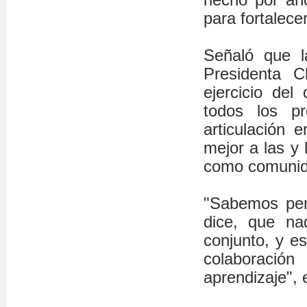
para fortalece
Señaló que l
Presidenta C
ejercicio de
todos los p
articulación 
mejor a las y 
como comunid
"Sabemos perf
dice, que na
conjunto, y es
colaboració
aprendizaje", 