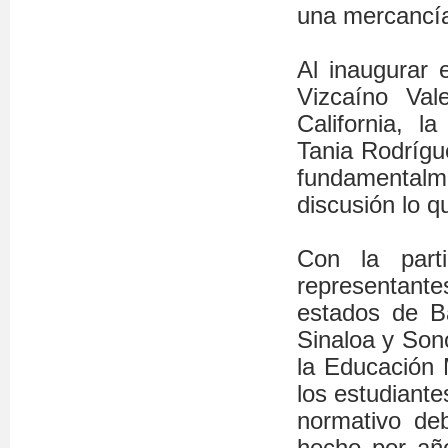
una mercancía
Al inaugurar 
Vizcaíno Va
California, l
Tania Rodrígu
fundamentalm
discusión lo q
Con la parti
representant
estados de Ba
Sinaloa y Sono
la Educación M
los estudiante
normativo de
hecho por año