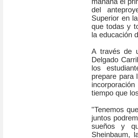
mañana el prim
del antepro
Superior en la
que todas y t
la educación 
A través de u
Delgado Carri
los estudian
prepare para 
incorporació
tiempo que los
"Tenemos que 
juntos podrem
sueños y qu
Sheinbaum, la