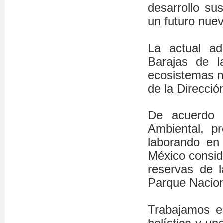
desarrollo su
un futuro nuev
La actual adm
Barajas de l
ecosistemas ma
de la Direcció
De acuerdo 
Ambiental, p
laborando en
México conside
reservas de l
Parque Nacion
Trabajamos e
holística y un