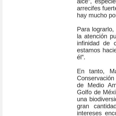
alce”, especi
arrecifes fue
hay mucho por
Para lograrlo,
la atención p
infinidad de
estamos hacie
él”.
En tanto, Ma
Conservación 
de Medio Amb
Golfo de Méxi
una biodiversi
gran cantida
intereses enc