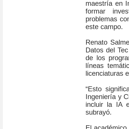
maestría en In
formar inve
problemas com
este campo.
Renato Salmer
Datos del Tec
de los progr
líneas temát
licenciaturas e
“Esto signif
Ingeniería y C
incluir la IA
subrayó.
El académico 