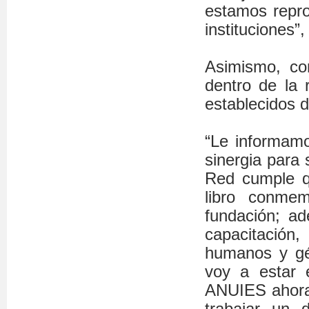
estamos repro
instituciones”,
Asimismo, co
dentro de la 
establecidos d
“Le informam
sinergia para 
Red cumple q
libro conme
fundación; a
capacitación,
humanos y gén
voy a estar 
ANUIES ahora
trabajar un d