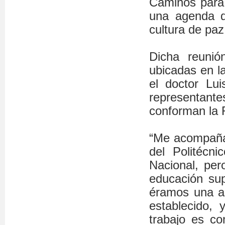
Caminos para 
una agenda d
cultura de paz
Dicha reunió
ubicadas en la
el doctor Lui
representante
conforman la 
“Me acompaña
del Politécn
Nacional, per
educación su
éramos una as
establecido,
trabajo es c