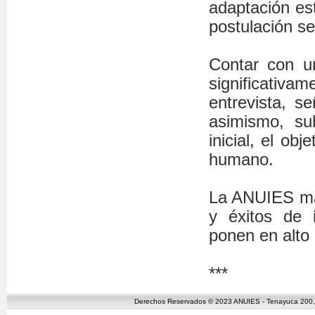
adaptación est
postulación se
Contar con un
significativam
entrevista, s
asimismo, su
inicial, el obj
humano.
La ANUIES mani
y éxitos de 
ponen en alto 
***
Derechos Reservados © 2023 ANUIES - Tenayuca 200, C