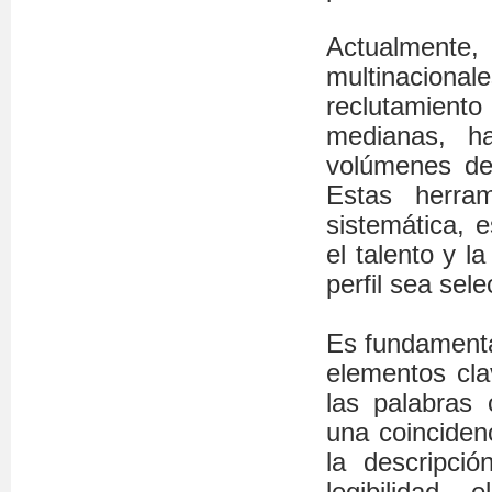
Actualmente
multinacion
reclutamien
medianas, h
volúmenes de 
Estas herram
sistemática, 
el talento y l
perfil sea sel
Es fundamental
elementos cla
las palabras 
una coincidenc
la descripci
legibilidad