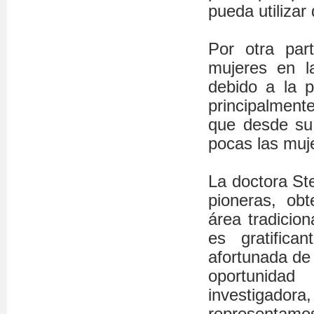
pueda utilizar
Por otra par
mujeres en l
debido a la 
principalment
que desde su 
pocas las muje
La doctora St
pioneras, obt
área tradici
es gratific
afortunada de
oportunidad
investigadora,
representamos