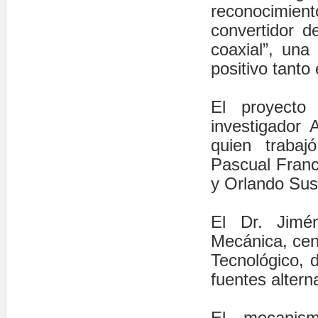
reconocimien
convertidor de
coaxial”, una
positivo tanto
El proyecto
investigador
quien traba
Pascual Franc
y Orlando Susa
El Dr. Jimé
Mecánica, cent
Tecnológico, 
fuentes altern
El mecanism