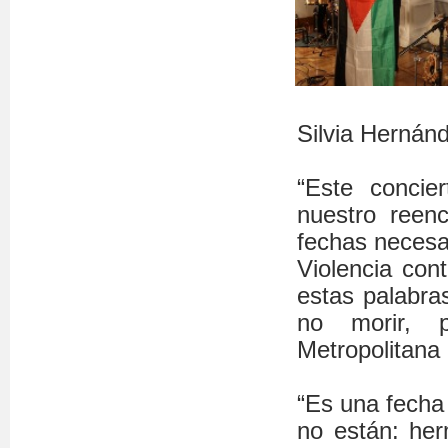
Silvia Hernán
“Este concie
nuestro reen
fechas necesar
Violencia con
estas palabra
no morir, p
Metropolitana 
“Es una fecha
no están: he