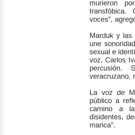
murieron po
transfóbica.
voces”, agreg
Marduk y las 
une sonoridad
sexual e iden
voz, Carlos Iv
percusión. 
veracruzano, r
La voz de Ma
público a ref
camino a la
disidentes, d
marica”.