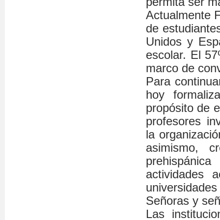
permita ser má
Actualmente F
de estudiante
Unidos y Espa
escolar. El 57
marco de conve
Para continuar
hoy formaliz
propósito de e
profesores in
la organizació
asimismo, cr
prehispánic
actividades a
universidades
Señoras y señ
Las instituc