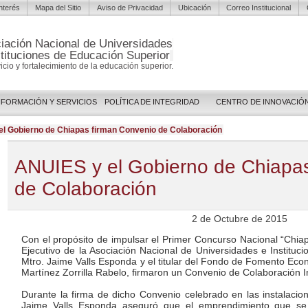
Interés
Mapa del Sitio
Aviso de Privacidad
Ubicación
Correo Institucional
iación Nacional de Universidades
stituciones de Educación Superior
vicio y fortalecimiento de la educación superior.
NFORMACIÓN Y SERVICIOS
POLÍTICA DE INTEGRIDAD
CENTRO DE INNOVACIÓ
l Gobierno de Chiapas firman Convenio de Colaboración
ANUIES y el Gobierno de Chiapa
de Colaboración
2 de Octubre de 2015
Con el propósito de impulsar el Primer Concurso Nacional “Chia
Ejecutivo de la Asociación Nacional de Universidades e Instituc
Mtro. Jaime Valls Esponda y el titular del Fondo de Fomento Eco
Martínez Zorrilla Rabelo, firmaron un Convenio de Colaboración Int
Durante la firma de dicho Convenio celebrado en las instalacio
Jaime Valls Esponda aseguró que el emprendimiento que se 