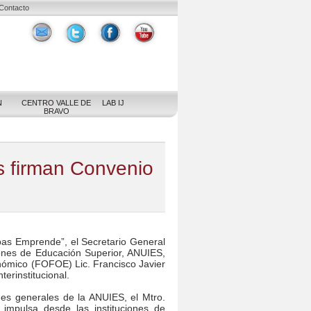
Contacto
N
CENTRO VALLE DE
LAB IJ
BRAVO
s firman Convenio
pas Emprende”, el Secretario General
iones de Educación Superior, ANUIES,
nómico (FOFOE) Lic. Francisco Javier
erinstitucional.
nes generales de la ANUIES, el Mtro.
impulsa desde las instituciones de