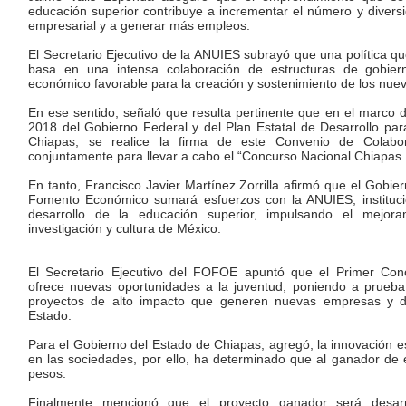
educación superior contribuye a incrementar el número y diversi
empresarial y a generar más empleos.
El Secretario Ejecutivo de la ANUIES subrayó que una política q
basa en una intensa colaboración de estructuras de gobie
económico favorable para la creación y sostenimiento de los nu
En ese sentido, señaló que resulta pertinente que en el marco d
2018 del Gobierno Federal y del Plan Estatal de Desarrollo pa
Chiapas, se realice la firma de este Convenio de Colabora
conjuntamente para llevar a cabo el “Concurso Nacional Chiapa
En tanto, Francisco Javier Martínez Zorrilla afirmó que el Gobie
Fomento Económico sumará esfuerzos con la ANUIES, instituc
desarrollo de la educación superior, impulsando el mejora
investigación y cultura de México.
El Secretario Ejecutivo del FOFOE apuntó que el Primer Co
ofrece nuevas oportunidades a la juventud, poniendo a prueba 
proyectos de alto impacto que generen nuevas empresas y de
Estado.
Para el Gobierno del Estado de Chiapas, agregó, la innovación e
en las sociedades, por ello, ha determinado que al ganador de 
pesos.
Finalmente mencionó que el proyecto ganador será desarr