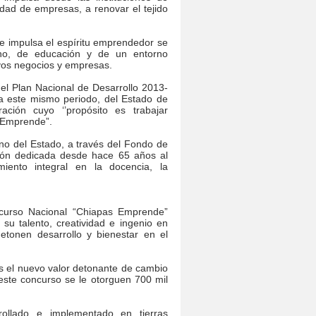
dad de empresas, a renovar el tejido
ue impulsa el espíritu emprendedor se
rno, de educación y de un entorno
evos negocios y empresas.
el Plan Nacional de Desarrollo 2013-
ra este mismo periodo, del Estado de
ción cuyo ‘’propósito es trabajar
s Emprende”.
rno del Estado, a través del Fondo de
ión dedicada desde hace 65 años al
miento integral en la docencia, la
ncurso Nacional “Chiapas Emprende”
su talento, creatividad e ingenio en
tonen desarrollo y bienestar en el
s el nuevo valor detonante de cambio
este concurso se le otorguen 700 mil
ollado e implementado en tierras