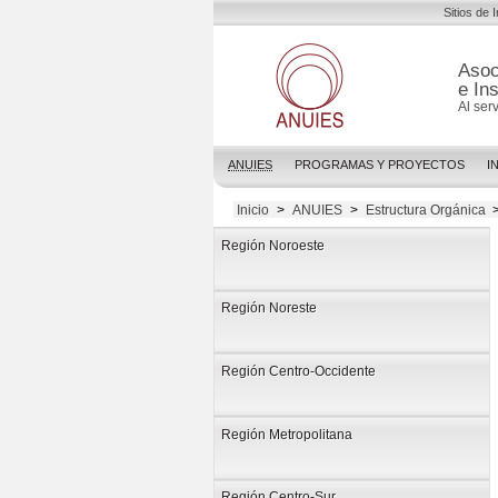
Sitios de 
Asoc
e In
Al ser
ANUIES
PROGRAMAS Y PROYECTOS
I
Inicio
>
ANUIES
>
Estructura Orgánica
Región Noroeste
Región Noreste
Región Centro-Occidente
Región Metropolitana
Región Centro-Sur