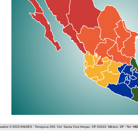
ados © 2023 ANUIES - Tenayuca 200, Col. Santa Cruz Atoyac, CP 03310, México, DF - Tel.
+52