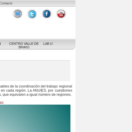
Contacto
N
CENTRO VALLE DE
LAB IJ
BRAVO
bles de la coordinación del trabajo regional
as en cada región. La
ANUIES
, por cuestiones
s, que equivalen a igual número de regiones.
cas