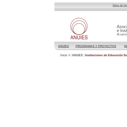
Sitios de In
Asoci
e Ins
Al serv
ANUIES
PROGRAMAS Y PROYECTOS
I
Inicio
>
ANUIES
Instituciones de Educación Su