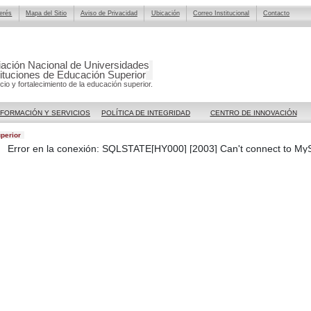
terés
Mapa del Sitio
Aviso de Privacidad
Ubicación
Correo Institucional
Contacto
ación Nacional de Universidades
tituciones de Educación Superior
icio y fortalecimiento de la educación superior.
NFORMACIÓN Y SERVICIOS
POLÍTICA DE INTEGRIDAD
CENTRO DE INNOVACIÓN
perior
Error en la conexión: SQLSTATE[HY000] [2003] Can't connect to MyS