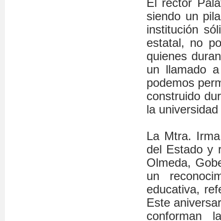
El rector Pal
siendo un pil
institución s
estatal, no p
quienes duran
un llamado a
podemos permi
construido du
la universidad
La Mtra. Irma
del Estado y r
Olmeda, Gober
un reconocim
educativa, ref
Este aniversa
conforman l